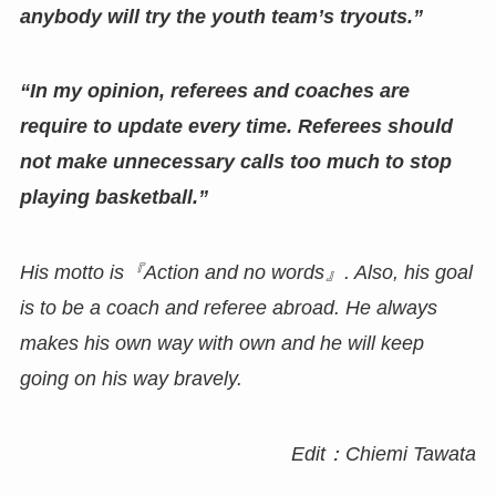
anybody will try the youth team’s tryouts.”
“In my opinion, referees and coaches are
require to update every time. Referees should
not make unnecessary calls too much to stop
playing basketball.”
His motto is『Action and no words』.
Also, his goal
is to be a coach and referee abroad.
He always
makes his own way with own and he will keep
going on his way bravely.
Edit：Chiemi Tawata