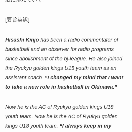
[要旨英訳]
Hisashi Kinjo
has been a radio commentator of
basketball and an observer for radio programs
since abolishment of the bj-league. He also joined
the Ryukyu golden kings U15 youth team as an
assistant coach.
“I changed my mind that I want
to take a new role in basketball in Okinawa.”
Now he is the AC of Ryukyu golden kings U18
youth team.
Now he is the AC of Ryukyu golden
kings U18 youth team.
“I always keep in my