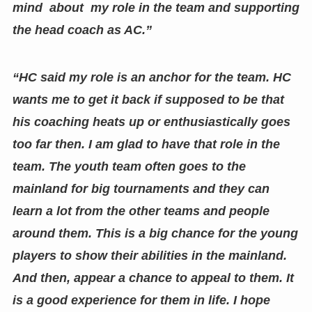
mind about my role in the team and supporting
the head coach as AC.”
“HC said my role is an anchor for the team. HC
wants me to get it back if supposed to be that
his coaching heats up or enthusiastically goes
too far then. I am glad to have that role in the
team. The youth team often goes to the
mainland for big tournaments and they can
learn a lot from the other teams and people
around them. This is a big chance for the young
players to show their abilities in the mainland.
And then, appear a chance to appeal to them. It
is a good experience for them in life. I hope