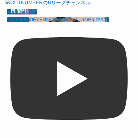
YouTube動画
UC5ObFS0FYFkls94Md2Wtocw_a4iPqIzzA50