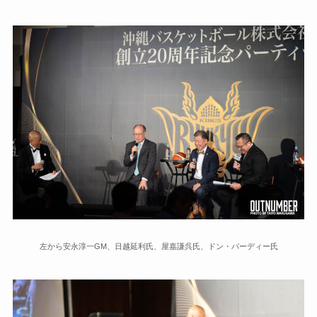
左から安永淳一GM、日越延利氏、屋嘉謙呉氏、ドン・パーディー氏