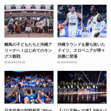
離島の子どもたちと沖縄ア
沖縄ラウンドを勝ち抜いた
リーナへ！はじめてのキン
ドイツ、スロベニアが準々
グス観戦
決勝に登場
2024年3月23日
2023年9月6日
日本代表の対戦相手 “Blue
【パリ五輪への道】FIBAバ