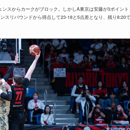
ェンスからカークがブロック。しかしA東京は安藤が3ポイント
ンスリバウンドから得点して23-18と5点差となり、残り8:20