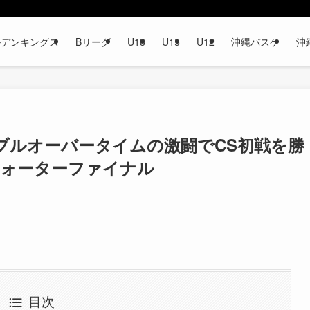
ルデンキングス
Bリーグ
U18
U15
U12
沖縄バスケ
沖
ブルオーバータイムの激闘でCS初戦を勝
クォーターファイナル
目次