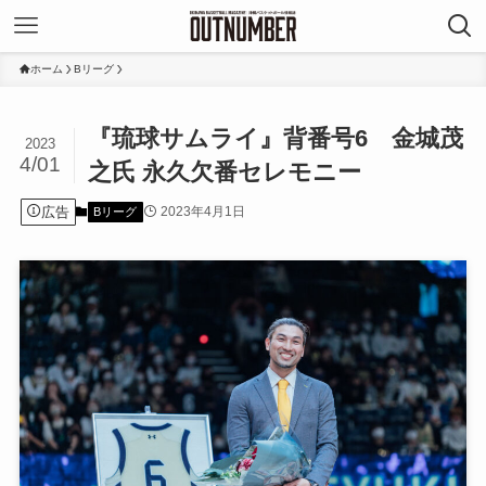
ホーム
Bリーグ
『琉球サムライ』背番号6 金城茂
2023
4/01
之氏 永久欠番セレモニー
広告
2023年4月1日
Bリーグ