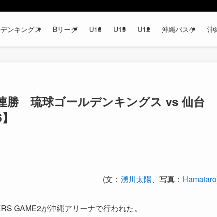
ルデンキングス
Bリーグ
U18
U15
U12
沖縄バスケ
沖
連勝 琉球ゴールデンキングス vs 仙台
6】
(文：
湧川太陽
、写真：
Hamataro
9ERS GAME2が沖縄アリーナで行われた。