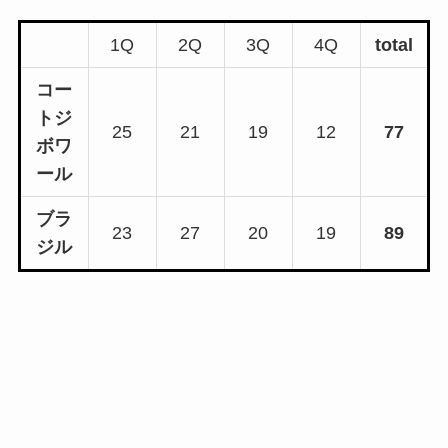
1Q
2Q
3Q
4Q
total
コー
トジ
25
21
19
12
77
ボワ
ール
ブラ
23
27
20
19
89
ジル