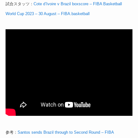
試合スタッツ：
Cote d’Ivoire v Brazil boxscore – FIBA Basketball
World Cup 2023 – 30 August – FIBA.basketball
参考：
Santos sends Brazil through to Second Round – FIBA