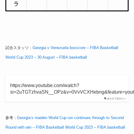
ラ
試合スタッツ：
Georgia v Venezuela boxscore – FIBA Basketball
World Cup 2023 – 30 August – FIBA.basketball
https://www.youtube.com/watch?
si=2uTGTzhvaSN__OPz&v=0VvVCXHebng&feature=yout
あわせて読みたい
参考：
Georgia’s maiden World Cup run continues through to Second
Round with win – FIBA Basketball World Cup 2023 – FIBA.basketball