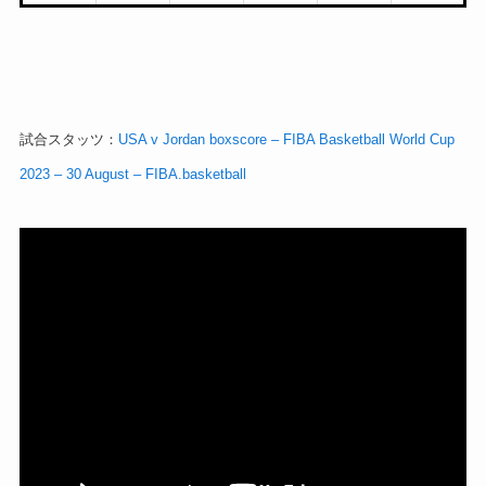
試合スタッツ：
USA v Jordan boxscore – FIBA Basketball World Cup
2023 – 30 August – FIBA.basketball