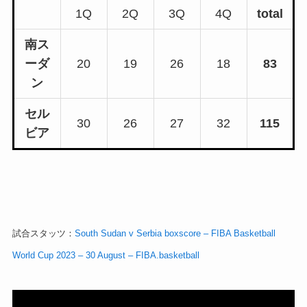
1Q
2Q
3Q
4Q
total
南ス
ーダ
20
19
26
18
83
ン
セル
30
26
27
32
115
ビア
試合スタッツ：
South Sudan v Serbia boxscore – FIBA Basketball
World Cup 2023 – 30 August – FIBA.basketball