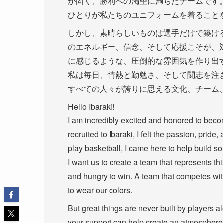
が固く、勝利への渇望に満ちたチームです
ひとりが私たちのユニフォームを着ること
しかし、素晴らしいものは選手だけで築け
のエネルギー、信念、そして応援こそが、
に感じるような、圧倒的な雰囲気を作り出
私は毎日、情熱と勤勉さ、そして闘志を注
すべての人々が誇りに思える文化、チーム
Hello Ibaraki!
I am incredibly excited and honored to beco
recruited to Ibaraki, I felt the passion, pride,
play basketball, I came here to help build s
I want us to create a team that represents thi
and hungry to win. A team that competes wit
to wear our colors.
But great things are never built by players a
your support can help create an atmosphere 