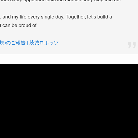
 and my fire every single day. Together, let’s build a
ki can be proud of.
規)のご報告 | 茨城ロボッツ