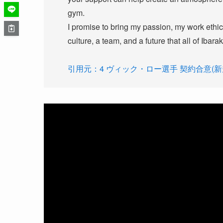
gym.
I promise to bring my passion, my work ethic,
culture, a team, and a future that all of Ibara
引用元：4 ヴィック・ロー選手 契約合意(新