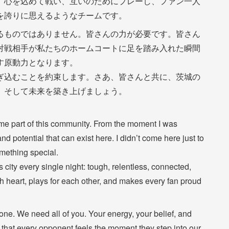
。心を込めて戦い、互いのためにプレーし、ファン一人
を誇りに思えるようなチームです。
るものではありません。皆さんの力が必要です。皆さん
対戦相手が私たちのホームコートに足を踏み入れた瞬間
す原動力となります。
ぎ込むことを約束します。さあ、皆さんと共に、茨城の
、そして未来を築き上げましょう。
me part of this community. From the moment I was
 and potential that can exist here. I didn’t come here just to
omething special.
s city every single night: tough, relentless, connected,
h heart, plays for each other, and makes every fan proud
lone. We need all of you. Your energy, your belief, and
that every opponent feels the moment they step into our