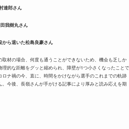
村達郎さん
多田我樹丸さん
現役から退いた松島良豪さん
の取材の場合、何度も通うことができないため、機会も乏しか
物理的な距離をグッと縮められ、障壁が
1
つ小さくなったこと
コロナ禍の今、直に、時間をかけながら選手のこれまでの軌跡
ん。今後、長嶺さんが手がける記事により厚みと読み応えを期