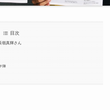
目次
長嶺真輝さん
チ陣