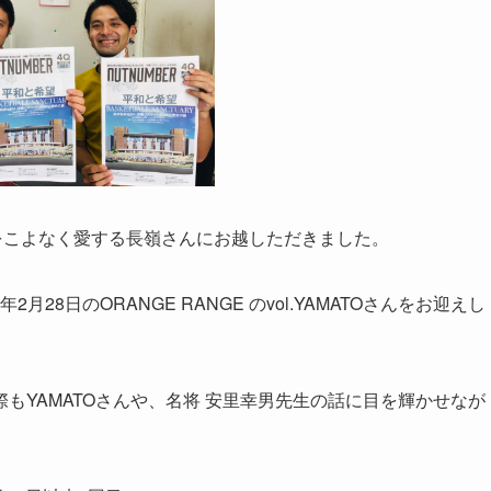
ケットをこよなく愛する長嶺さんにお越しただきました。
年
2
月
28
日の
ORANGE RANGE のvol.YAMATO
さんをお迎えし
もYAMATOさんや、名将 安里幸男先生の話に目を輝かせなが