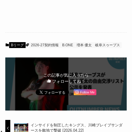
Bリーグ
2026-27契約情報
B.ONE
増本 優太
岐阜スゥープス
この記事が気に入ったら
フォローしてね！
Follow Me
インサイドを制圧したキングス、川崎ブレイブサンダ
ースを敵地で撃破 [2026.04.22]