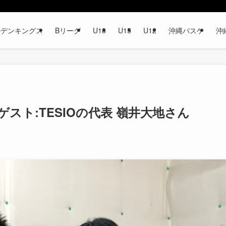
ルデンキングス
Bリーグ
U18
U15
U12
沖縄バスケ
沖
55 ゲスト:TESIOの代表 嶺井大地さん