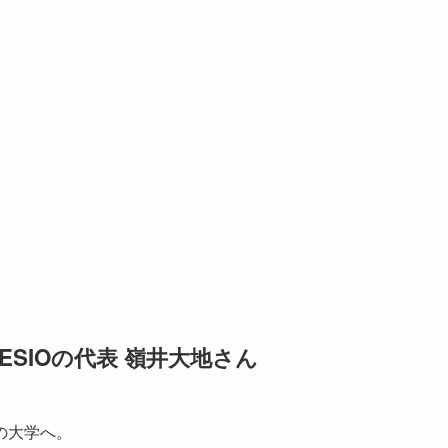
SIOの代表 嶺井大地さん
の大学へ。