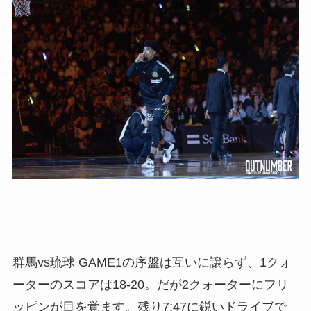
群馬vs琉球 GAME1の序盤は互いに譲らず、1クォ
ーターのスコアは18-20。だが2クォーターにフリ
ッピンが目を覚ます。残り7:47に鋭いドライブで