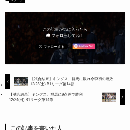
この記事が気に入ったら
フォローしてね！
Follow Me
【試合結果】キングス、群馬に敗れ今季初の連敗
12/23(土) B1リーグ第14節
【試合結果】キングス、群馬に9点差で勝利
12/24(日) B1リーグ第14節
この記事を書いた人