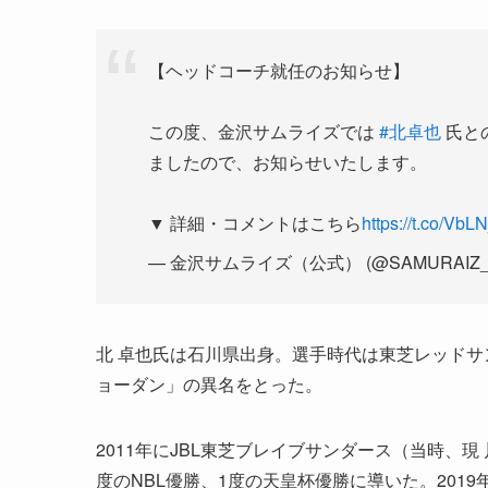
【ヘッドコーチ就任のお知らせ】
この度、金沢サムライズでは
#北卓也
氏と
ましたので、お知らせいたします。
▼ 詳細・コメントはこちら
https://t.co/Vb
— 金沢サムライズ（公式） (@SAMURAIZ_
北 卓也氏は石川県出身。選手時代は東芝レッド
ョーダン」の異名をとった。
2011年にJBL東芝ブレイブサンダース（当時、
度のNBL優勝、1度の天皇杯優勝に導いた。20