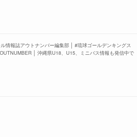
ル情報誌アウトナンバー編集部 │ #琉球ゴールデンキングス
OUTNUMBER │ 沖縄県U18、U15、ミニバス情報も発信中で