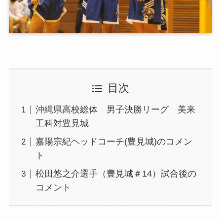
目次
沖縄県高校総体 男子決勝リーグ 美来
工科対豊見城
嘉陽宗紀ヘッドコーチ(豊見城)のコメン
ト
松田悠之介選手（豊見城＃14）試合後の
コメント