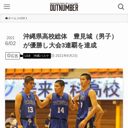
ホーム
U18
沖縄県高校総体 豊見城（男子）
2021
6/02
が優勝し大会3連覇を達成
広告
2021年6月2日
U18
沖縄バスケ