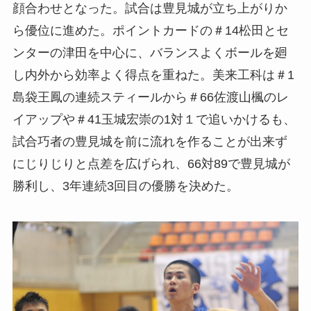
顔合わせとなった。試合は豊見城が立ち上がりか
ら優位に進めた。ポイントカードの＃14松田とセ
ンターの津田を中心に、バランスよくボールを廻
し内外から効率よく得点を重ねた。美来工科は＃1
島袋王鳳の連続スティールから＃66佐渡山楓のレ
イアップや＃41玉城宏崇の1対１で追いかけるも、
試合巧者の豊見城を前に流れを作ることが出来ず
にじりじりと点差を広げられ、66対89で豊見城が
勝利し、3年連続3回目の優勝を決めた。