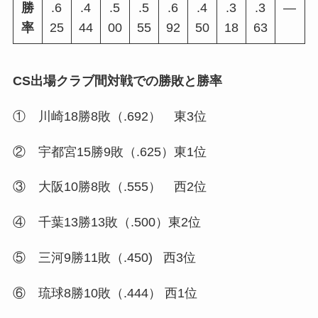
勝
.6
.4
.5
.5
.6
.4
.3
.3
―
率
25
44
00
55
92
50
18
63
CS出場クラブ間対戦での勝敗と勝率
① 川崎18勝8敗（.692） 東3位
② 宇都宮15勝9敗（.625）東1位
③ 大阪10勝8敗（.555） 西2位
④ 千葉13勝13敗（.500）東2位
⑤ 三河9勝11敗（.450) 西3位
⑥ 琉球8勝10敗（.444） 西1位