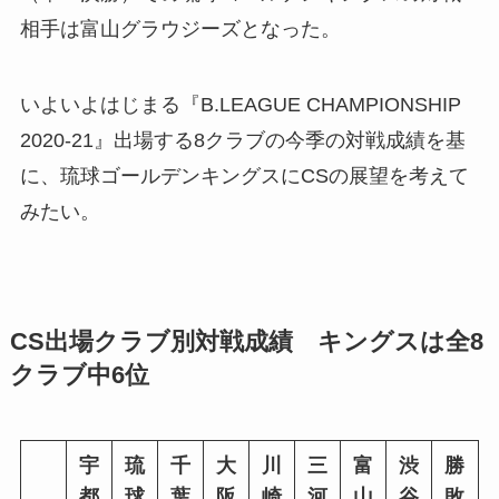
相手は富山グラウジーズとなった。
いよいよはじまる『
B.LEAGUE CHAMPIONSHIP
2020-21』
出場する8クラブの今季の対戦成績を基
に、琉球ゴールデンキングスにCSの展望を考えて
みたい。
CS出場クラブ別対戦成績 キングスは全8
クラブ中6位
宇
琉
千
大
川
三
富
渋
勝
都
球
葉
阪
崎
河
山
谷
敗