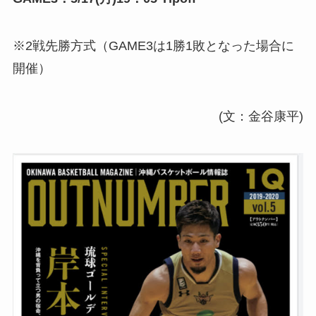
※2戦先勝方式（GAME3は1勝1敗となった場合に
開催）
(文：金谷康平)