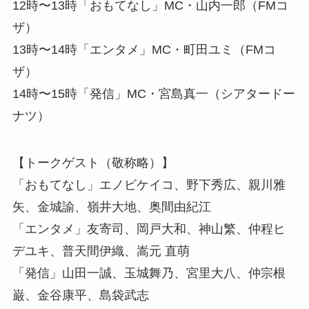
12時〜13時「おもてなし」MC・山内一郎（FMコ
ザ）
13時〜14時「エンタメ」MC・町田ユミ（FMコ
ザ）
14時〜15時「発信」MC・宮島真一（シアタードー
ナツ）
【トークゲスト（敬称略）】
「おもてなし」エノビケイコ、野下秀広、親川雅
矢、金城諭、嶺井大地、奥間由紀江
「エンタメ」友寄司、岡戸大和、神山繁、仲程ヒ
デユキ、普天間伊織、嵩元 直萌
「発信」山田一誠、玉城舞乃、宮里大八、仲宗根
巌、金谷康平、島袋武志