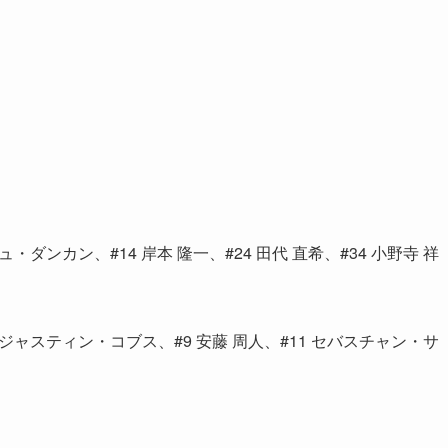
ンカン、#14 岸本 隆一、#24 田代 直希、#34 小野寺 祥
ャスティン・コブス、#9 安藤 周人、#11 セバスチャン・サ
。