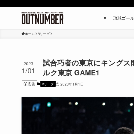
琉球ゴー
ホーム
Bリーグ
試合巧者の東京にキングス敗
2023
1/01
ルク東京 GAME1
広告
Bリーグ
2023年1月1日