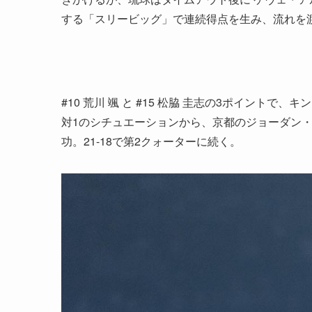
する「スリービッグ」で連続得点を生み、流れを
#10 荒川 颯 と #15 松脇 圭志の3ポイント
対1のシチュエーションから、京都のジョーダン
功。21-18で第2クォーターに続く。