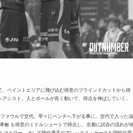
て、ペイントエリアに飛び込む得意のブラインドカットから得
へアシスト。人とボールが良く動いて、得点を伸ばしていく。
のファウルで交代。早々にベンチへ下がる事に。交代で入った
川 孝敏 も得意のミドルシュートで得点し、京都に試合の流れが
アルマとロー、そして帰化選手のアレックス・カークを同時起用