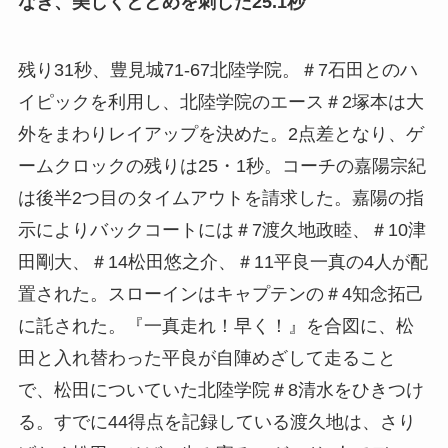
なぎ、美しくとどめを刺した25.1秒
残り31秒、豊見城71-67北陸学院。＃7石田とのハ
イピックを利用し、北陸学院のエース＃2塚本は大
外をまわりレイアップを決めた。2点差となり、ゲ
ームクロックの残りは25・1秒。コーチの嘉陽宗紀
は後半2つ目のタイムアウトを請求した。嘉陽の指
示によりバックコートには＃7渡久地政睦、＃10津
田剛大、＃14松田悠之介、＃11平良一真の4人が配
置された。スローインはキャプテンの＃4知念拓己
に託された。『一真走れ！早く！』を合図に、松
田と入れ替わった平良が自陣めざして走ること
で、松田についていた北陸学院＃8清水をひきつけ
る。すでに44得点を記録している渡久地は、さり