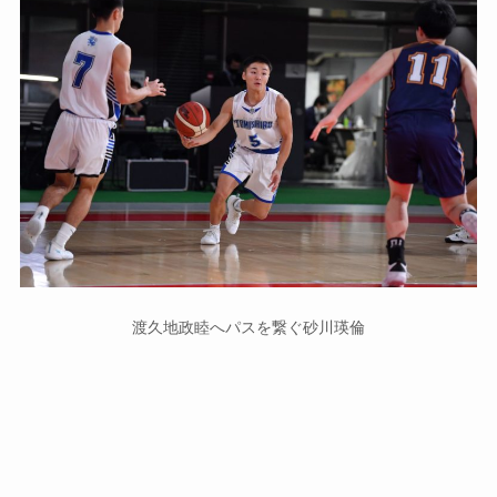
渡久地政睦へパスを繋ぐ砂川瑛倫