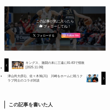
この記事が気に入ったら
フォローしてね！
Follow Me
キングス、激闘の末に三遠に81-83で惜敗
[2025.11.09]
津山尚大(B1)、佐々木旭(J1) 川崎をホームに戦うク
ラブ同士のコラボ対談
この記事を書いた人