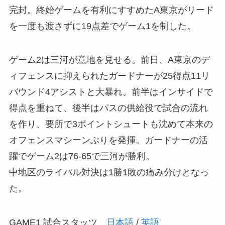
完封。終始ゲームを有利にすすめたA東京がリード
を一度も渡さずに19点差でゲーム1を制した。
ゲーム2は三河が意地を見せる。前日、A東京のデ
ィフェンスに抑えられたガードナーが25得点11リ
バウンド4アシストと大暴れ。前半はインサイドで
得点を重ねて、後半はパスの供給役で試合の流れ
を作り、要所で3ポイントシュートも沈めて本来の
オフェンスマシーンぶりを発揮。ガードナーの活
躍でゲーム2は76‐65で三河が勝利。
中地区のライバル対決は1勝1敗の痛み分けとなっ
た。
GAME1 試合スタッツ
日本語
/
英語