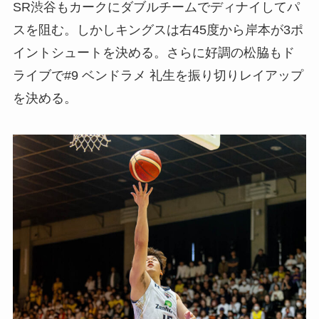
SR渋谷もカークにダブルチームでディナイしてパ
スを阻む。しかしキングスは右45度から岸本が3ポ
イントシュートを決める。さらに好調の松脇もド
ライブで#9 ベンドラメ 礼生を振り切りレイアップ
を決める。