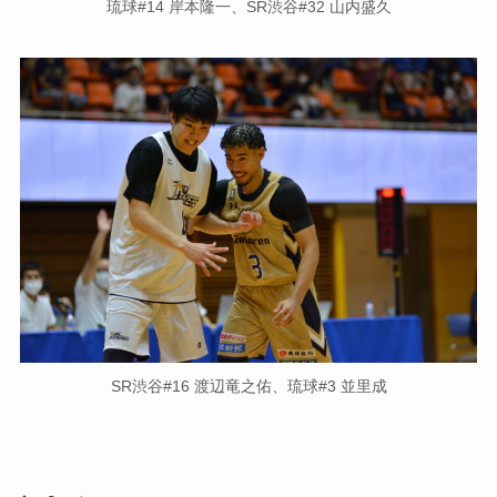
琉球#14 岸本隆一、SR渋谷#32 山内盛久
SR渋谷#16 渡辺竜之佑、琉球#3 並里成