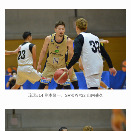
琉球#14 岸本隆一、SR渋谷#32 山内盛久