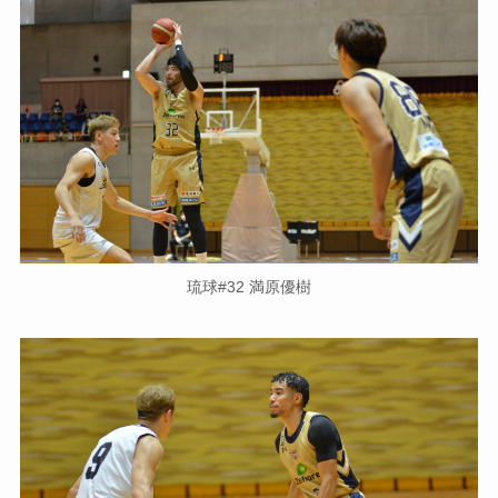
琉球#32 満原優樹