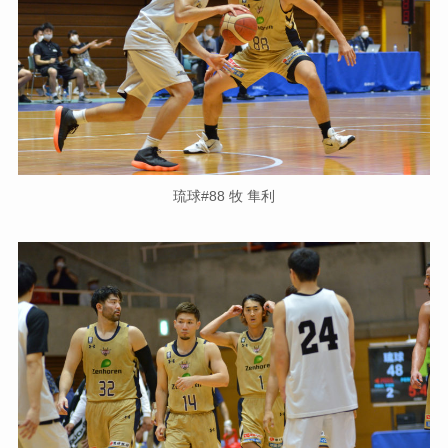
琉球#88 牧 隼利