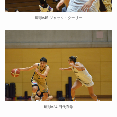
琉球#45 ジャック・クーリー
琉球#24 田代直希