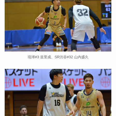
琉球#3 並里成、SR渋谷#32 山内盛久