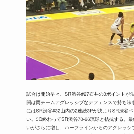
試合は開始早々、SR渋谷#27石井の3ポイント
開は両チームアグレッシブなデフェンスで持ち味を
にはSR渋谷#32山内の2連続3Pが決まりSR渋
い。3Q終わってSR渋谷70-66琉球と拮抗する
いがさらに増し、ハーフラインからのアグレッシ