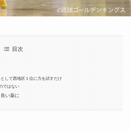
目次
ーとして西地区１位に力を試すだけ
たのではない
る良い薬に