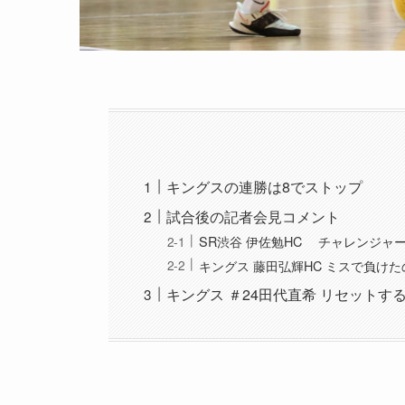
キングスの連勝は8でストップ
試合後の記者会見コメント
SR渋谷 伊佐勉HC チャレンジャ
キングス 藤田弘輝HC ミスで負け
キングス ＃24田代直希 リセットす