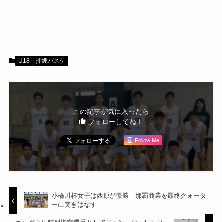
U18
沖縄バスケ
この記事が気に入ったら
フォローしてね！
Follow Me
小橋川杯女子は西原が優勝 那覇商業を最終クォータ
ーに突きはなす