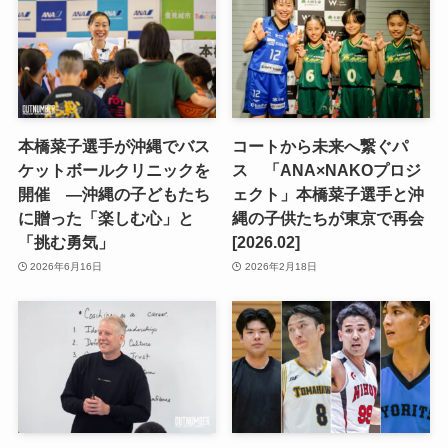
本橋菜子選手が沖縄でバス
コートから未来へ繋ぐパ
ケットボールクリニックを
ス 「ANA×NAKOプロジ
開催 —沖縄の子どもたち
ェクト」本橋菜子選手と沖
に贈った「楽しむ心」と
縄の子供たちが東京で再会
「挑む勇気」
[2026.02]
2026年6月16日
2026年2月18日