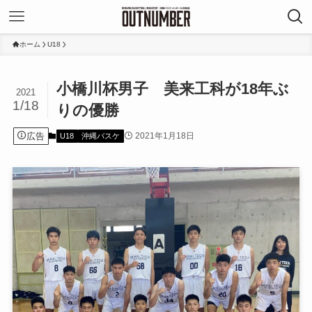
ホーム
U18
小橋川杯男子 美来工科が18年ぶ
2021
1/18
りの優勝
広告
2021年1月18日
U18
沖縄バスケ