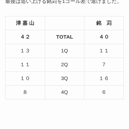
最後は追い上げる銘苅を1ゴール差で退けました。
津 嘉 山
銘 苅
４２
TOTAL
４０
１３
1Q
１１
１１
2Q
７
１０
3Q
１６
８
4Q
６