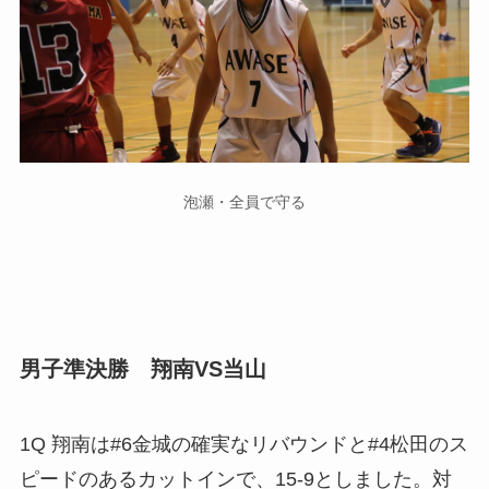
泡瀬・全員で守る
男子準決勝 翔南VS当山
1Q 翔南は#6金城の確実なリバウンドと#4松田のス
ピードのあるカットインで、15-9としました。対