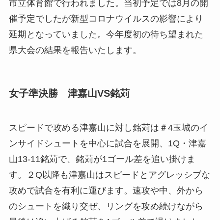
市立体育館で行われました。当初予定では8月の開
催予定でしたが新型コロナウイルスの影響により
延期となっていました。今年度初の待ち望まれた
県大会の結果を報告いたします。
女子準決勝 津嘉山VS銘苅
スピードで攻める津嘉山に対し銘苅は＃4玉城のイ
ンサイドシュートを中心に試合を展開、1Q・津嘉
山13-11銘苅で、銘苅が1ゴール差を追い掛けま
す。２Q以降も津嘉山はスピードとアグレッシブな
攻めで試合を有利に運びます。速攻や中、外から
のシュートを織り交ぜ、リングを攻め続けながら