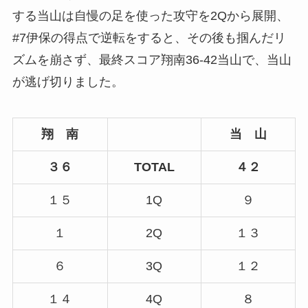
する当山は自慢の足を使った攻守を2Qから展開、
#7伊保の得点で逆転をすると、その後も掴んだリ
ズムを崩さず、最終スコア翔南36-42当山で、当山
が逃げ切りました。
翔 南
当 山
３６
TOTAL
４２
１５
1Q
９
１
2Q
１３
６
3Q
１２
１４
4Q
８