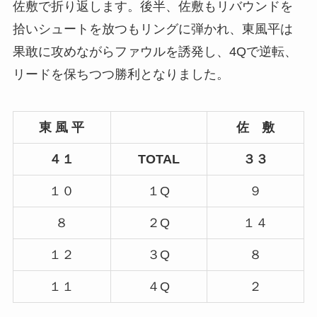
佐敷で折り返します。後半、佐敷もリバウンドを
拾いシュートを放つもリングに弾かれ、東風平は
果敢に攻めながらファウルを誘発し、4Qで逆転、
リードを保ちつつ勝利となりました。
東 風 平
佐 敷
４１
TOTAL
３３
１０
１Q
９
８
２Q
１４
１２
３Q
８
１１
４Q
２