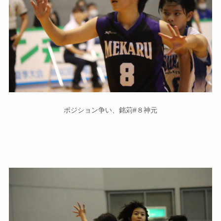
ポジション争い、銘苅#８神元