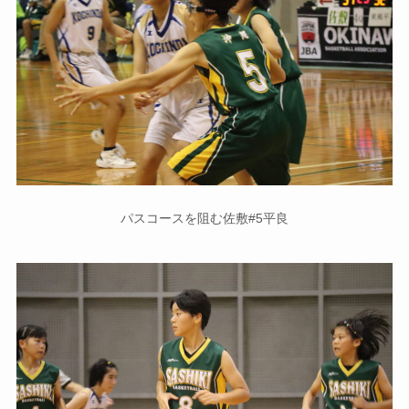
パスコースを阻む佐敷#5平良