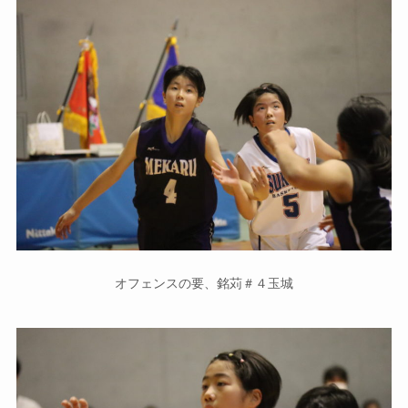
オフェンスの要、銘苅＃４玉城