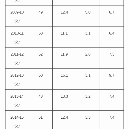
2009-10
49
12.4
5.0
6.7
(bj)
2010-11
50
11.1
3.1
6.4
(bj)
2011-12
52
11.9
2.8
7.3
(bj)
2012-13
50
16.1
3.1
9.7
(bj)
2013-14
48
13.3
3.2
7.4
(bj)
2014-15
51
12.4
3.3
7.4
(bj)