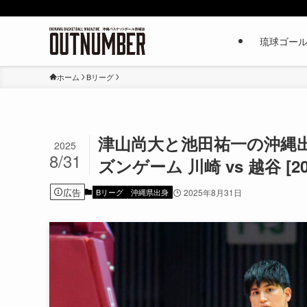
琉球ゴー
ホーム
Bリーグ
津山尚大と池田祐一の沖縄
2025
8/31
ズンゲーム 川崎 vs 越谷 [2025
広告
Bリーグ
沖縄県出身
2025年8月31日