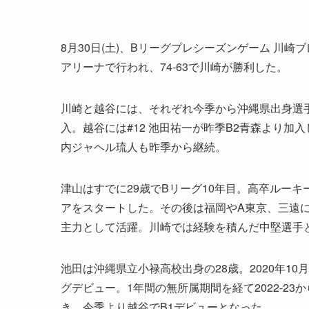
8月30日(土)、Bリーグプレシーズンゲーム 川崎
アリーナで行われ、74-63で川崎が勝利した。
川崎と越谷には、それぞれ今季から沖縄県出身選手
入。越谷には#12 池田祐一が昨季B2青森より加
内ジャヘル琉人も昨季から継続。
津山はすでに29歳でBリーグ10年目。高卒ルー
アをスタートした。その後は福岡やA東京、三遠に所
主力として活躍。川崎では経験を積んだ中堅選手
池田は沖縄県立小禄高校出身の28歳。2020年1
グデビュー。1年間の無所属期間を経て2022-23か
き、今季より越谷でB1デビューとなった。