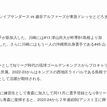
ブレイブサンダース vs 越谷アルファーズが東急ドレッセとどろ
が新加入した。川崎には#13 津山尚大が昨季B1島根より加
入した。さらに川崎にはもう一人の沖縄県出身選手である#45 山
キーとしてbjリーグ時代の琉球ゴールデンキングスからプロキャ
属。2022-23からはキングスの西地区ライバルである島根で
として活躍が期待される。
0月に練習生として青森に加入して同11月に選手登録となりBリー
ら青森に復帰すると、2023-24から２年連続B2アシスト王に輝