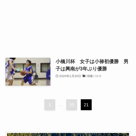
小橋川杯 女子は小禄初優勝 男
子は興南が3年ぶり優勝
2020年1月20日
沖縄バスケ
1
...
20
21