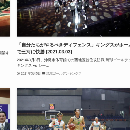
「自分たちがやるべきディフェンス」キングスがホー
で三河に快勝 [2021.03.03]
開業す
2021年3月3日、沖縄市体育館での西地区首位攻防戦 琉球ゴールデ
キングス vs シー...
2021年3月5日
琉球ゴールデンキングス