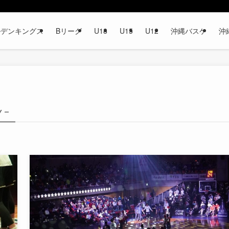
ルデンキングス
Bリーグ
U18
U15
U12
沖縄バスケ
沖
y –