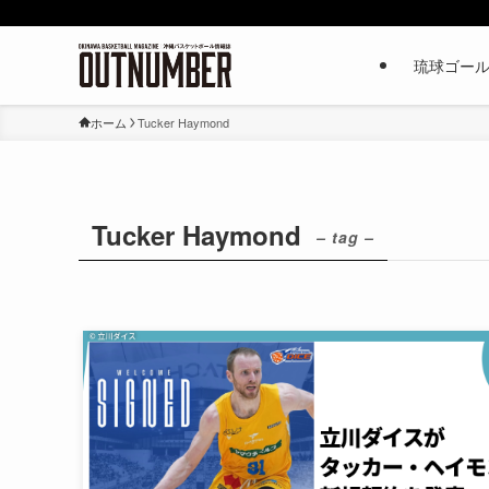
琉球ゴー
ホーム
Tucker Haymond
Tucker Haymond
– tag –