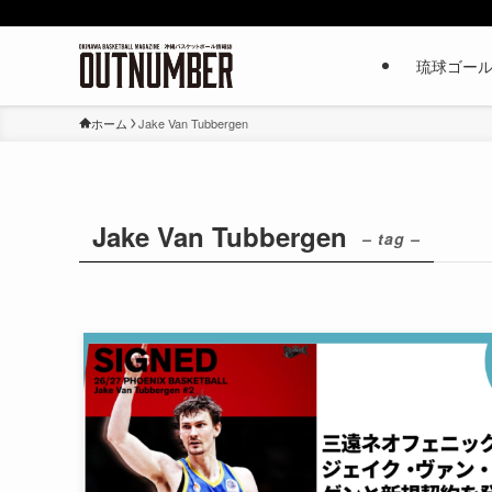
琉球ゴー
ホーム
Jake Van Tubbergen
Jake Van Tubbergen
– tag –