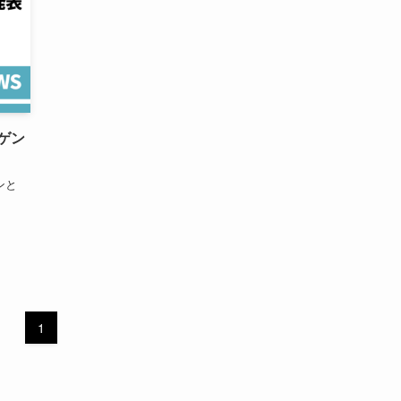
ゲン
ンと
1