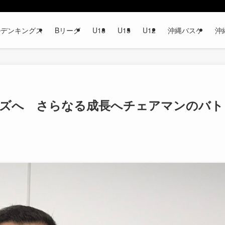
ルデンキングス
Bリーグ
U18
U15
U12
沖縄バスケ
沖
ェーズへ さらなる成長へチェアマンのバト