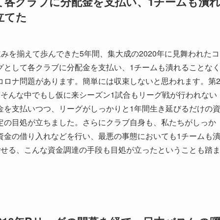
て各クラブに分配金を支払い、1チームも潰
立てた
並みを揃えて歩んできた5年間、集大成の2020年に見舞われたコ
グとして各クラブに分配金を支払い、1チームも潰れることな
コロナ問題があります。簡単には収束しないと思われます。第
。そんな中でもし仮に来シーズン1試合もリーグ戦が行われない
金を支払いつつ、リーグがしっかりと1年間生き延びるだけの
定の目処が立ちました。さらにクラブ自身も、私たちがしっか
資金の借り入れなどを行い、最悪の事態においても1チームも
ごせる、こんな資金調達の手段も目処が立ったということも踏