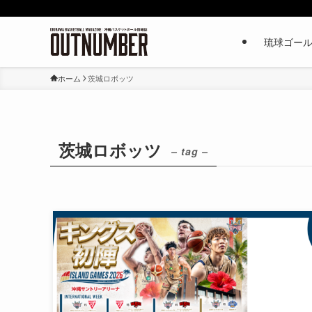
琉球ゴー
ホーム
茨城ロボッツ
茨城ロボッツ
– tag –