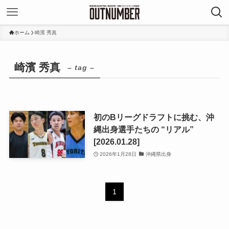
ホーム
崎濱 秀真
崎濱 秀真
– tag –
初のBリーグドラフトに挑む、沖
縄出身選手たちの “リアル”
[2026.01.28]
2026年1月28日
沖縄県出身
1