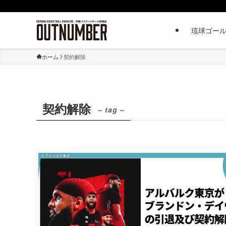
琉球ゴー
ホーム
契約解除
契約解除
– tag –